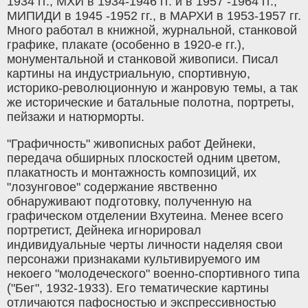
1934 гг., МХИ в 1934-1946 гг. и в 1957 -1964 гг.,
МИПИДИ в 1945 -1952 гг., в МАРХИ в 1953-1957 гг.
Много работал в книжной, журнальной, станковой
графике, плакате (особенно в 1920-е гг.),
монументальной и станковой живописи. Писал
картины на индустриальную, спортивную,
историко-революционную и жанровую темы, а так
же исторические и батальные полотна, портреты,
пейзажи и натюрморты.
"Графичность" живописных работ Дейнеки,
передача обширных плоскостей одним цветом,
плакатность и монтажность композиций, их
"лозунговое" содержание явственно
обнаруживают подготовку, полученную на
графическом отделении Вхутеина. Менее всего
портретист, Дейнека игнорировал
индивидуальные черты личности наделяя свои
персонажи признаками культивируемого им
некоего "молодеческого" военно-спортивного типа
("Бег", 1932-1933). Его тематические картины
отличаются пафосностью и экспрессивностью