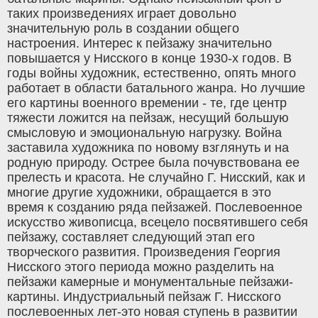
таких произведениях играет довольно
значительную роль в создании общего
настроения. Интерес к пейзажу значительно
повышается у Нисского в конце 1930-х годов. В
годы войны художник, естественно, опять много
работает в области батального жанра. Но лучшие
его картины военного времении - те, где центр
тяжести ложится на пейзаж, несущий большую
смысловую и эмоциональную нагрузку. Война
заставила художника по новому взглянуть и на
родную природу. Острее была почувствована ее
прелесть и красота. Не случайно Г. Нисский, как и
многие другие художники, обращается в это
время к созданию ряда пейзажей. Послевоенное
искусство живописца, всецело посвятившего себя
пейзажу, составляет следующий этап его
творческого развития. Произведения Георгия
Нисского этого периода можно разделить на
пейзажи камерные и монументальные пейзажи-
картины. Индустриальный пейзаж Г. Нисского
послевоенных лет-это новая ступень в развитии