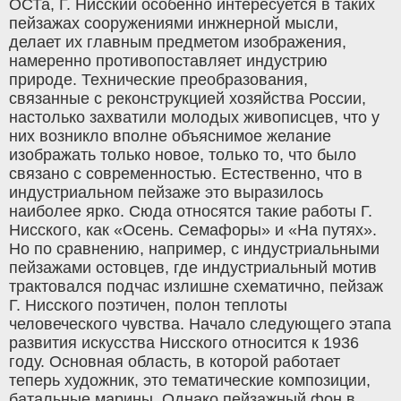
ОСТа, Г. Нисский особенно интересуется в таких
пейзажах сооружениями инжнерной мысли,
делает их главным предметом изображения,
намеренно противопоставляет индустрию
природе. Технические преобразования,
связанные с реконструкцией хозяйства России,
настолько захватили молодых живописцев, что у
них возникло вполне объяснимое желание
изображать только новое, только то, что было
связано с современностью. Естественно, что в
индустриальном пейзаже это выразилось
наиболее ярко. Сюда относятся такие работы Г.
Нисского, как «Осень. Семафоры» и «На путях».
Но по сравнению, например, с индустриальными
пейзажами остовцев, где индустриальный мотив
трактовался подчас излишне схематично, пейзаж
Г. Нисского поэтичен, полон теплоты
человеческого чувства. Начало следующего этапа
развития искусства Нисского относится к 1936
году. Основная область, в которой работает
теперь художник, это тематические композиции,
батальные марины. Однако пейзажный фон в